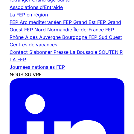
Associations d'Entraide
La FEP en région
FEP Arc méditerranéen
FEP Grand Est
FEP Grand
Ouest
FEP Nord Normandie Île-de-France
FEP
Rhône Alpes Auvergne Bourgogne
FEP Sud Ouest
Centres de vacances
Contact
S'abonner
Presse
La Boussole
SOUTENIR
LA FEP
Journées nationales FEP
NOUS SUIVRE