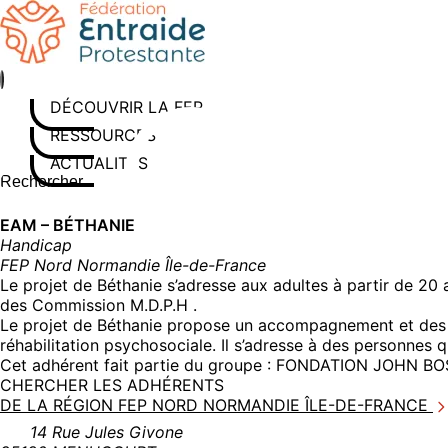
Aller
au
contenu
DÉCOUVRIR LA FEP
RESSOURCES
ACTUALITÉS
Rechercher sur le site
Saisissez au moins 3 caractères pour lancer la recherche
EAM – BÉTHANIE
Handicap
FEP Nord Normandie Île-de-France
Le projet de Béthanie s’adresse aux adultes à partir de 20
des Commission M.D.P.H .
Le projet de Béthanie propose un accompagnement et des soi
réhabilitation psychosociale. Il s’adresse à des personne
Cet adhérent fait partie du groupe :
FONDATION JOHN BO
CHERCHER LES ADHÉRENTS
DE LA RÉGION FEP NORD NORMANDIE ÎLE-DE-FRANCE
14 Rue Jules Givone