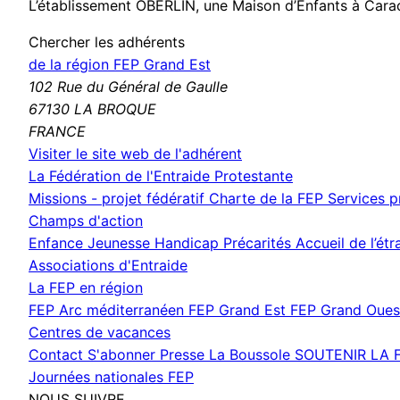
L’établissement OBERLIN, une Maison d’Enfants à Caract
Chercher les adhérents
de la région FEP Grand Est
102 Rue du Général de Gaulle
67130 LA BROQUE
FRANCE
(nouvelle
Visiter le site web de l'adhérent
fenêtre)
La Fédération de l'Entraide Protestante
Missions - projet fédératif
Charte de la FEP
Services 
Champs d'action
Enfance Jeunesse
Handicap
Précarités
Accueil de l’ét
Associations d'Entraide
La FEP en région
FEP Arc méditerranéen
FEP Grand Est
FEP Grand Oue
Centres de vacances
Contact
S'abonner
Presse
La Boussole
SOUTENIR LA 
Journées nationales FEP
NOUS SUIVRE