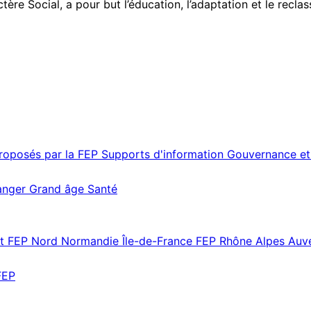
ère Social, a pour but l’éducation, l’adaptation et le recl
proposés par la FEP
Supports d'information
Gouvernance et
ranger
Grand âge
Santé
st
FEP Nord Normandie Île-de-France
FEP Rhône Alpes Au
FEP