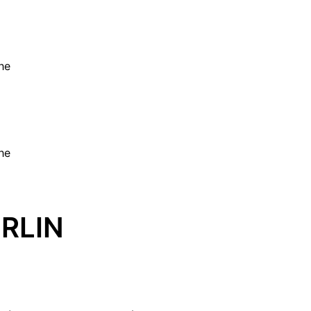
he
he
RLIN