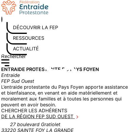
Aller
au
contenu
DÉCOUVRIR LA FEP
RESSOURCES
ACTUALITÉS
Rechercher sur le site
Saisissez au moins 3 caractères pour lancer la recherche
ENTRAIDE PROTESTANTE DU PAYS FOYEN
Entraide
FEP Sud Ouest
L’entraide protestante du Pays Foyen apporte assistance
et bienfaisance, en venant en aide matériellement et
moralement aux familles et à toutes les personnes qui
peuvent en avoir besoin.
CHERCHER LES ADHÉRENTS
DE LA RÉGION FEP SUD OUEST
27 boulevard Gratiolet
33220 SAINTE FOY LA GRANDE