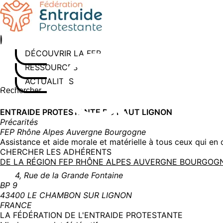
Aller
au
contenu
DÉCOUVRIR LA FEP
RESSOURCES
ACTUALITÉS
Rechercher sur le site
Saisissez au moins 3 caractères pour lancer la recherche
ENTRAIDE PROTESTANTE DU HAUT LIGNON
Précarités
FEP Rhône Alpes Auvergne Bourgogne
Assistance et aide morale et matérielle à tous ceux qui en 
CHERCHER LES ADHÉRENTS
DE LA RÉGION FEP RHÔNE ALPES AUVERGNE BOURGO
4, Rue de la Grande Fontaine
BP 9
43400 LE CHAMBON SUR LIGNON
FRANCE
LA FÉDÉRATION DE L'ENTRAIDE PROTESTANTE