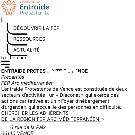
Aller
au
contenu
DÉCOUVRIR LA FEP
RESSOURCES
ACTUALITÉS
Rechercher sur le site
Saisissez au moins 3 caractères pour lancer la recherche
ENTRAIDE PROTESTANTE DE VENCE
Précarités
FEP Arc méditerranéen
L’entraide Protestante de Vence est constituée de deux
secteurs d’activités : un « Diaconat » qui exerce des
actions caritatives et un « Foyer d’hébergement
d’urgence » qui accueille des personnes en difficulté.
CHERCHER LES ADHÉRENTS
DE LA RÉGION FEP ARC MÉDITERRANÉEN
6 rue de la Paix
06140 VENCE