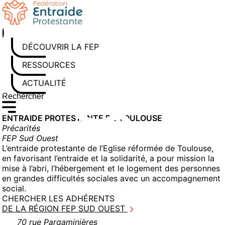
Aller
au
contenu
DÉCOUVRIR LA FEP
RESSOURCES
ACTUALITÉS
Rechercher sur le site
Saisissez au moins 3 caractères pour lancer la recherche
ENTRAIDE PROTESTANTE DE TOULOUSE
Précarités
FEP Sud Ouest
L’entraide protestante de l’Eglise réformée de Toulouse,
en favorisant l’entraide et la solidarité, a pour mission la
mise à l’abri, l’hébergement et le logement des personnes
en grandes difficultés sociales avec un accompagnement
social.
CHERCHER LES ADHÉRENTS
DE LA RÉGION FEP SUD OUEST
70 rue Pargaminières