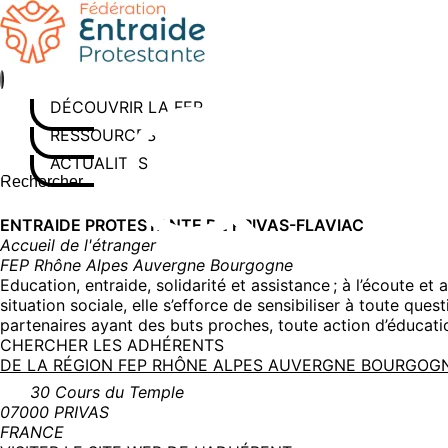
Aller
au
contenu
DÉCOUVRIR LA FEP
RESSOURCES
ACTUALITÉS
Rechercher sur le site
Saisissez au moins 3 caractères pour lancer la recherche
ENTRAIDE PROTESTANTE DE PRIVAS-FLAVIAC
Accueil de l'étranger
FEP Rhône Alpes Auvergne Bourgogne
Education, entraide, solidarité et assistance ; à l’écoute et
situation sociale, elle s’efforce de sensibiliser à toute que
partenaires ayant des buts proches, toute action d’éducati
CHERCHER LES ADHÉRENTS
DE LA RÉGION FEP RHÔNE ALPES AUVERGNE BOURGO
30 Cours du Temple
07000 PRIVAS
FRANCE