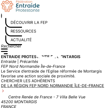
Aller
au
contenu
DÉCOUVRIR LA FEP
RESSOURCES
ACTUALITÉS
Rechercher sur le site
Saisissez au moins 3 caractères pour lancer la recherche
ENTRAIDE PROTESTANTE DE MONTARGIS
Entraide
|
Précarités
FEP Nord Normandie Île-de-France
Le Service d’entraide de l’Eglise réformée de Montargis
favorise une action sociale de proximité.
CHERCHER LES ADHÉRENTS
DE LA RÉGION FEP NORD NORMANDIE ÎLE-DE-FRANCE
Centre Renée de France - 7 Villa Belle Vue
45200 MONTARGIS
FRANCE