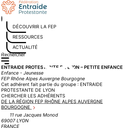
Aller
au
contenu
DÉCOUVRIR LA FEP
RESSOURCES
ACTUALITÉS
Rechercher sur le site
Saisissez au moins 3 caractères pour lancer la recherche
ENTRAIDE PROTESTANTE DE LYON – PETITE ENFANCE
Enfance - Jeunesse
FEP Rhône Alpes Auvergne Bourgogne
Cet adhérent fait partie du groupe :
ENTRAIDE
PROTESTANTE DE LYON
CHERCHER LES ADHÉRENTS
DE LA RÉGION FEP RHÔNE ALPES AUVERGNE
BOURGOGNE
11 rue Jacques Monod
69007 LYON
FRANCE