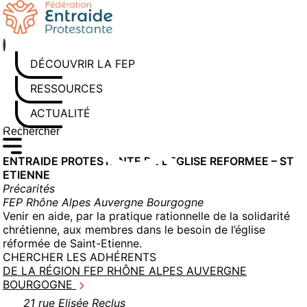
Aller
au
contenu
DÉCOUVRIR LA FEP
RESSOURCES
ACTUALITÉS
Rechercher sur le site
Saisissez au moins 3 caractères pour lancer la recherche
ENTRAIDE PROTESTANTE DE L’EGLISE REFORMEE – ST
ETIENNE
Précarités
FEP Rhône Alpes Auvergne Bourgogne
Venir en aide, par la pratique rationnelle de la solidarité
chrétienne, aux membres dans le besoin de l’église
réformée de Saint-Etienne.
CHERCHER LES ADHÉRENTS
DE LA RÉGION FEP RHÔNE ALPES AUVERGNE
BOURGOGNE
21 rue Elisée Reclus