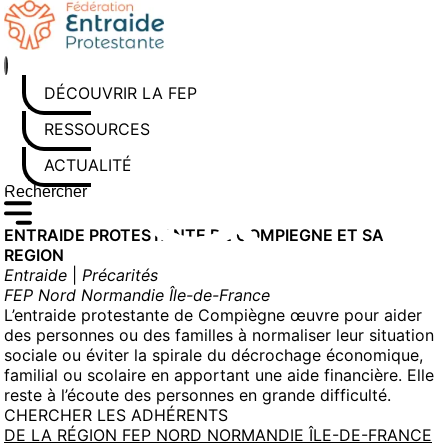
Aller
au
contenu
DÉCOUVRIR LA FEP
RESSOURCES
ACTUALITÉS
Rechercher sur le site
Saisissez au moins 3 caractères pour lancer la recherche
ENTRAIDE PROTESTANTE DE COMPIEGNE ET SA
REGION
Entraide
|
Précarités
FEP Nord Normandie Île-de-France
L’entraide protestante de Compiègne œuvre pour aider
des personnes ou des familles à normaliser leur situation
sociale ou éviter la spirale du décrochage économique,
familial ou scolaire en apportant une aide financière. Elle
reste à l’écoute des personnes en grande difficulté.
CHERCHER LES ADHÉRENTS
DE LA RÉGION FEP NORD NORMANDIE ÎLE-DE-FRANCE