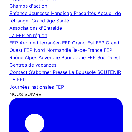
Champs d'action
Enfance Jeunesse
Handicap
Précarités
Accueil de
l’étranger
Grand âge
Santé
Associations d'Entraide
La FEP en région
FEP Arc méditerranéen
FEP Grand Est
FEP Grand
Ouest
FEP Nord Normandie Île-de-France
FEP
Rhône Alpes Auvergne Bourgogne
FEP Sud Ouest
Centres de vacances
Contact
S'abonner
Presse
La Boussole
SOUTENIR
LA FEP
Journées nationales FEP
NOUS SUIVRE