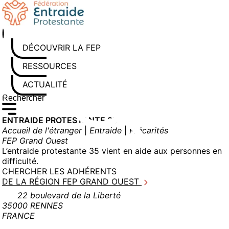
Aller
au
contenu
DÉCOUVRIR LA FEP
RESSOURCES
ACTUALITÉS
Rechercher sur le site
Saisissez au moins 3 caractères pour lancer la recherche
ENTRAIDE PROTESTANTE 35
Accueil de l'étranger
|
Entraide
|
Précarités
FEP Grand Ouest
L’entraide protestante 35 vient en aide aux personnes en
difficulté.
CHERCHER LES ADHÉRENTS
DE LA RÉGION FEP GRAND OUEST
22 boulevard de la Liberté
35000 RENNES
FRANCE