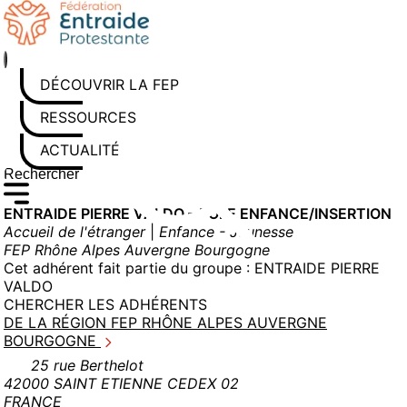
Aller
au
contenu
DÉCOUVRIR LA FEP
RESSOURCES
ACTUALITÉS
Rechercher sur le site
Saisissez au moins 3 caractères pour lancer la recherche
ENTRAIDE PIERRE VALDO – PÔLE ENFANCE/INSERTION
Accueil de l'étranger
|
Enfance - Jeunesse
FEP Rhône Alpes Auvergne Bourgogne
Cet adhérent fait partie du groupe :
ENTRAIDE PIERRE
VALDO
CHERCHER LES ADHÉRENTS
DE LA RÉGION FEP RHÔNE ALPES AUVERGNE
BOURGOGNE
25 rue Berthelot
42000 SAINT ETIENNE CEDEX 02
FRANCE