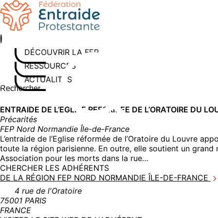
Aller
au
contenu
DÉCOUVRIR LA FEP
RESSOURCES
ACTUALITÉS
Rechercher sur le site
Saisissez au moins 3 caractères pour lancer la recherche
ENTRAIDE DE L’EGLISE REFORMEE DE L’ORATOIRE DU LO
Précarités
FEP Nord Normandie Île-de-France
L’entraide de l’Eglise réformée de l’Oratoire du Louvre ap
toute la région parisienne. En outre, elle soutient un grand
Association pour les morts dans la rue…
CHERCHER LES ADHÉRENTS
DE LA RÉGION FEP NORD NORMANDIE ÎLE-DE-FRANCE
4 rue de l'Oratoire
75001 PARIS
FRANCE