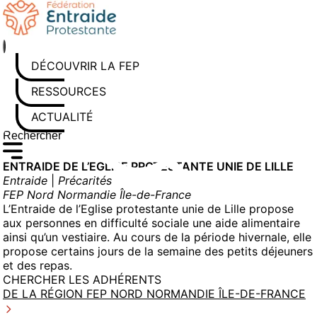
Aller
au
contenu
DÉCOUVRIR LA FEP
RESSOURCES
ACTUALITÉS
Rechercher sur le site
Saisissez au moins 3 caractères pour lancer la recherche
ENTRAIDE DE L’EGLISE PROTESTANTE UNIE DE LILLE
Entraide
|
Précarités
FEP Nord Normandie Île-de-France
L’Entraide de l’Eglise protestante unie de Lille propose
aux personnes en difficulté sociale une aide alimentaire
ainsi qu’un vestiaire. Au cours de la période hivernale, elle
propose certains jours de la semaine des petits déjeuners
et des repas.
CHERCHER LES ADHÉRENTS
DE LA RÉGION FEP NORD NORMANDIE ÎLE-DE-FRANCE