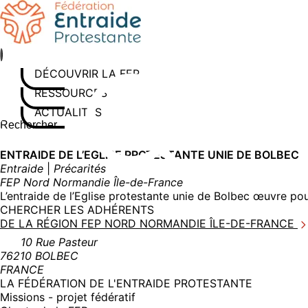
Aller
au
contenu
DÉCOUVRIR LA FEP
RESSOURCES
ACTUALITÉS
Rechercher sur le site
Saisissez au moins 3 caractères pour lancer la recherche
ENTRAIDE DE L’EGLISE PROTESTANTE UNIE DE BOLBEC
Entraide
|
Précarités
FEP Nord Normandie Île-de-France
L’entraide de l’Eglise protestante unie de Bolbec œuvre pou
CHERCHER LES ADHÉRENTS
DE LA RÉGION FEP NORD NORMANDIE ÎLE-DE-FRANCE
10 Rue Pasteur
76210 BOLBEC
FRANCE
LA FÉDÉRATION DE L'ENTRAIDE PROTESTANTE
Missions - projet fédératif