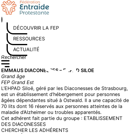
Aller
au
contenu
DÉCOUVRIR LA FEP
RESSOURCES
ACTUALITÉS
Rechercher sur le site
Saisissez au moins 3 caractères pour lancer la recherche
EMMAUS DIACONESSES – EHPAD SILOE
Grand âge
FEP Grand Est
L’EHPAD Siloë, géré par les Diaconesses de Strasbourg,
est un établissement d’hébergement pour personnes
âgées dépendantes situé à Ostwald. Il a une capacité de
70 lits dont 16 réservés aux personnes atteintes de la
maladie d’Alzheimer ou troubles apparentés.
Cet adhérent fait partie du groupe :
ETABLISSEMENT
DES DIACONESSES
CHERCHER LES ADHÉRENTS