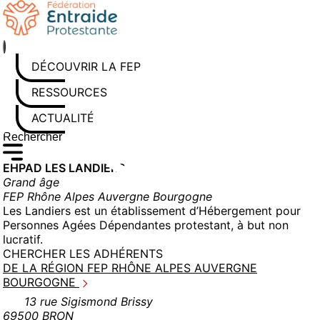
Aller
au
contenu
DÉCOUVRIR LA FEP
RESSOURCES
ACTUALITÉS
Rechercher sur le site
Saisissez au moins 3 caractères pour lancer la recherche
EHPAD LES LANDIERS
Grand âge
FEP Rhône Alpes Auvergne Bourgogne
Les Landiers est un établissement d’Hébergement pour
Personnes Agées Dépendantes protestant, à but non
lucratif.
CHERCHER LES ADHÉRENTS
DE LA RÉGION FEP RHÔNE ALPES AUVERGNE
BOURGOGNE
13 rue Sigismond Brissy
69500 BRON