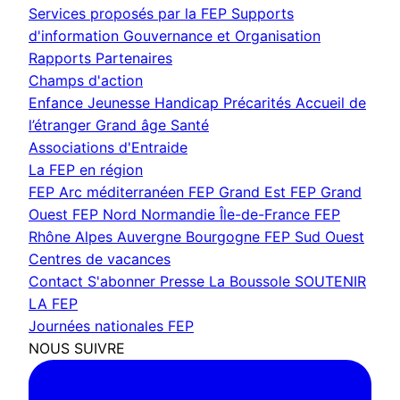
Services proposés par la FEP
Supports
d'information
Gouvernance et Organisation
Rapports
Partenaires
Champs d'action
Enfance Jeunesse
Handicap
Précarités
Accueil de
l’étranger
Grand âge
Santé
Associations d'Entraide
La FEP en région
FEP Arc méditerranéen
FEP Grand Est
FEP Grand
Ouest
FEP Nord Normandie Île-de-France
FEP
Rhône Alpes Auvergne Bourgogne
FEP Sud Ouest
Centres de vacances
Contact
S'abonner
Presse
La Boussole
SOUTENIR
LA FEP
Journées nationales FEP
NOUS SUIVRE