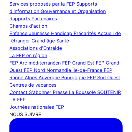
Services proposés par la FEP
Supports
d'information
Gouvernance et Organisation
Rapports
Partenaires
Champs d'action
Enfance Jeunesse
Handicap
Précarités
Accueil de
l’étranger
Grand âge
Santé
Associations d'Entraide
La FEP en région
FEP Arc méditerranéen
FEP Grand Est
FEP Grand
Ouest
FEP Nord Normandie Île-de-France
FEP
Rhône Alpes Auvergne Bourgogne
FEP Sud Ouest
Centres de vacances
Contact
S'abonner
Presse
La Boussole
SOUTENIR
LA FEP
Journées nationales FEP
NOUS SUIVRE