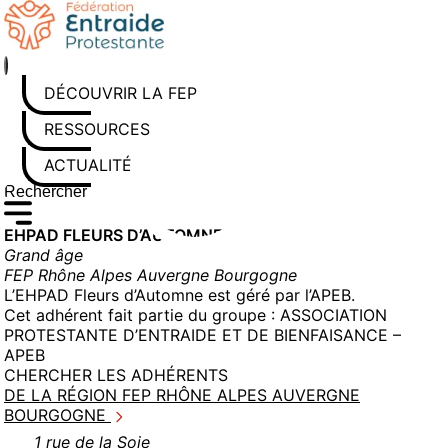
Aller
au
contenu
DÉCOUVRIR LA FEP
RESSOURCES
ACTUALITÉS
Rechercher sur le site
Saisissez au moins 3 caractères pour lancer la recherche
EHPAD FLEURS D’AUTOMNE
Grand âge
FEP Rhône Alpes Auvergne Bourgogne
L’EHPAD Fleurs d’Automne est géré par l’APEB.
Cet adhérent fait partie du groupe :
ASSOCIATION
PROTESTANTE D’ENTRAIDE ET DE BIENFAISANCE –
APEB
CHERCHER LES ADHÉRENTS
DE LA RÉGION FEP RHÔNE ALPES AUVERGNE
BOURGOGNE
1 rue de la Soie