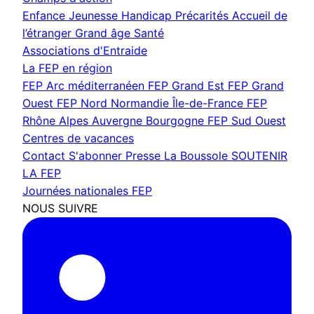
Enfance Jeunesse
Handicap
Précarités
Accueil de
l’étranger
Grand âge
Santé
Associations d'Entraide
La FEP en région
FEP Arc méditerranéen
FEP Grand Est
FEP Grand
Ouest
FEP Nord Normandie Île-de-France
FEP
Rhône Alpes Auvergne Bourgogne
FEP Sud Ouest
Centres de vacances
Contact
S'abonner
Presse
La Boussole
SOUTENIR
LA FEP
Journées nationales FEP
NOUS SUIVRE