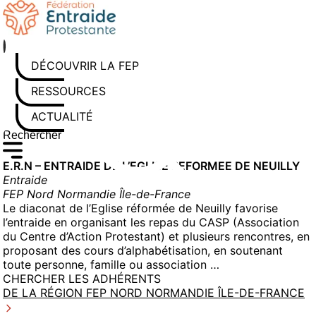
Aller
au
contenu
DÉCOUVRIR LA FEP
RESSOURCES
ACTUALITÉS
Rechercher sur le site
Saisissez au moins 3 caractères pour lancer la recherche
E.R.N – ENTRAIDE DE L’EGLISE REFORMEE DE NEUILLY
Entraide
FEP Nord Normandie Île-de-France
Le diaconat de l’Eglise réformée de Neuilly favorise
l’entraide en organisant les repas du CASP (Association
du Centre d’Action Protestant) et plusieurs rencontres, en
proposant des cours d’alphabétisation, en soutenant
toute personne, famille ou association …
CHERCHER LES ADHÉRENTS
DE LA RÉGION FEP NORD NORMANDIE ÎLE-DE-FRANCE