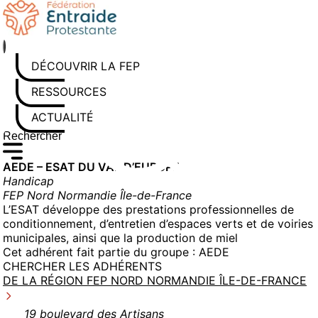
Aller
au
contenu
DÉCOUVRIR LA FEP
RESSOURCES
ACTUALITÉS
Rechercher sur le site
Saisissez au moins 3 caractères pour lancer la recherche
AEDE – ESAT DU VAL D’EUROPE
Handicap
FEP Nord Normandie Île-de-France
L’ESAT développe des prestations professionnelles de
conditionnement, d’entretien d’espaces verts et de voiries
municipales, ainsi que la production de miel
Cet adhérent fait partie du groupe :
AEDE
CHERCHER LES ADHÉRENTS
DE LA RÉGION FEP NORD NORMANDIE ÎLE-DE-FRANCE
19 boulevard des Artisans