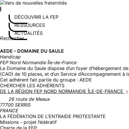
Aller
au
contenu
DÉCOUVRIR LA FEP
RESSOURCES
ACTUALITÉS
Rechercher sur le site
Saisissez au moins 3 caractères pour lancer la recherche
AEDE – DOMAINE DU SAULE
Handicap
FEP Nord Normandie Île-de-France
Le Domaine du Saule dispose d’un foyer d’hébergement de 5
(CAO) de 10 places, et d’un Service d’Accompagnement à la
Cet adhérent fait partie du groupe :
AEDE
CHERCHER LES ADHÉRENTS
DE LA RÉGION FEP NORD NORMANDIE ÎLE-DE-FRANCE
26 route de Meaux
77700 SERRIS
FRANCE
LA FÉDÉRATION DE L'ENTRAIDE PROTESTANTE
Missions - projet fédératif
Charte de la FEP