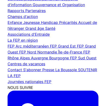
d'information
Gouvernance et Organisation
Rapports
Partenaires
Champs d'action
Enfance Jeunesse
Handicap
Précarités
Accueil de
l’étranger
Grand âge
Santé
Associations d'Entraide
La FEP en région
FEP Arc méditerranéen
FEP Grand Est
FEP Grand
Ouest
FEP Nord Normandie Île-de-France
FEP
Rhône Alpes Auvergne Bourgogne
FEP Sud Ouest
Centres de vacances
Contact
S'abonner
Presse
La Boussole
SOUTENIR
LA FEP
Journées nationales FEP
NOUS SUIVRE