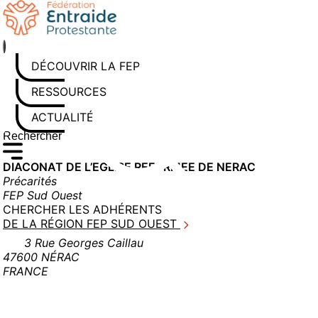
Aller
au
contenu
DÉCOUVRIR LA FEP
RESSOURCES
ACTUALITÉS
Rechercher sur le site
Saisissez au moins 3 caractères pour lancer la recherche
DIACONAT DE L’EGLISE REFORMEE DE NERAC
Précarités
FEP Sud Ouest
CHERCHER LES ADHÉRENTS
DE LA RÉGION FEP SUD OUEST
3 Rue Georges Caillau
47600 NÉRAC
FRANCE