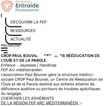
Aller
au
contenu
DÉCOUVRIR LA FEP
RESSOURCES
ACTUALITÉS
Rechercher sur le site
Saisissez au moins 3 caractères pour lancer la recherche
CROP PAUL BOUVIER – CENTRE DE RÉÉDUCATION DE
L’OUÏE ET DE LA PAROLE
Enfance - Jeunesse
|
Handicap
FEP Arc méditerranéen
L’association Paul Bouvier gère la structure médico-
sociale CROP Paul Bouvier, un Centre de Rééducation de
l’Ouie et de la Parole destiné aux enfants atteints de
déficience auditive ou porteurs de troubles spécifiques
du langage.
CHERCHER LES ADHÉRENTS
DE LA RÉGION FEP ARC MÉDITERRANÉEN