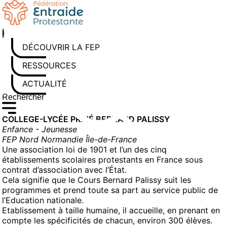
Aller
au
contenu
DÉCOUVRIR LA FEP
RESSOURCES
ACTUALITÉS
Rechercher sur le site
Saisissez au moins 3 caractères pour lancer la recherche
COLLEGE-LYCÉE PRIVÉ BERNARD PALISSY
Enfance - Jeunesse
FEP Nord Normandie Île-de-France
Une association loi de 1901 et l’un des cinq
établissements scolaires protestants en France sous
contrat d’association avec l’État.
Cela signifie que le Cours Bernard Palissy suit les
programmes et prend toute sa part au service public de
l’Education nationale.
Etablissement à taille humaine, il accueille, en prenant en
compte les spécificités de chacun, environ 300 élèves.