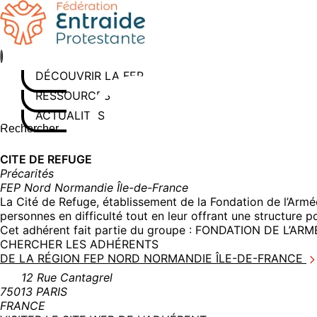
Aller
au
contenu
DÉCOUVRIR LA FEP
RESSOURCES
ACTUALITÉS
Rechercher sur le site
Saisissez au moins 3 caractères pour lancer la recherche
CITE DE REFUGE
Précarités
FEP Nord Normandie Île-de-France
La Cité de Refuge, établissement de la Fondation de l’Armé
personnes en difficulté tout en leur offrant une structure p
Cet adhérent fait partie du groupe :
FONDATION DE L’ARM
CHERCHER LES ADHÉRENTS
DE LA RÉGION FEP NORD NORMANDIE ÎLE-DE-FRANCE
12 Rue Cantagrel
75013 PARIS
FRANCE