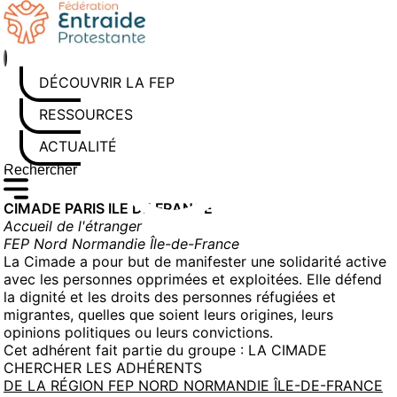
Aller
au
contenu
DÉCOUVRIR LA FEP
RESSOURCES
ACTUALITÉS
Rechercher sur le site
Saisissez au moins 3 caractères pour lancer la recherche
CIMADE PARIS ILE DE FRANCE
Accueil de l'étranger
FEP Nord Normandie Île-de-France
La Cimade a pour but de manifester une solidarité active
avec les personnes opprimées et exploitées. Elle défend
la dignité et les droits des personnes réfugiées et
migrantes, quelles que soient leurs origines, leurs
opinions politiques ou leurs convictions.
Cet adhérent fait partie du groupe :
LA CIMADE
CHERCHER LES ADHÉRENTS
DE LA RÉGION FEP NORD NORMANDIE ÎLE-DE-FRANCE