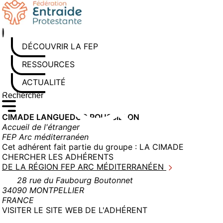
Aller
au
contenu
DÉCOUVRIR LA FEP
RESSOURCES
ACTUALITÉS
Rechercher sur le site
Saisissez au moins 3 caractères pour lancer la recherche
CIMADE LANGUEDOC ROUSSILLON
Accueil de l'étranger
FEP Arc méditerranéen
Cet adhérent fait partie du groupe :
LA CIMADE
CHERCHER LES ADHÉRENTS
DE LA RÉGION FEP ARC MÉDITERRANÉEN
28 rue du Faubourg Boutonnet
34090 MONTPELLIER
FRANCE
(NOUVELLE
VISITER LE SITE WEB DE L'ADHÉRENT
FENÊTRE)