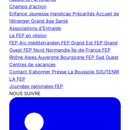
Champs d'action
Enfance Jeunesse
Handicap
Précarités
Accueil de
l’étranger
Grand âge
Santé
Associations d'Entraide
La FEP en région
FEP Arc méditerranéen
FEP Grand Est
FEP Grand
Ouest
FEP Nord Normandie Île-de-France
FEP
Rhône Alpes Auvergne Bourgogne
FEP Sud Ouest
Centres de vacances
Contact
S'abonner
Presse
La Boussole
SOUTENIR
LA FEP
Journées nationales FEP
NOUS SUIVRE