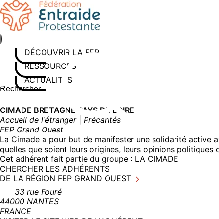
Aller
au
contenu
DÉCOUVRIR LA FEP
RESSOURCES
ACTUALITÉS
Rechercher sur le site
Saisissez au moins 3 caractères pour lancer la recherche
CIMADE BRETAGNE PAYS DE LOIRE
Accueil de l'étranger
|
Précarités
FEP Grand Ouest
La Cimade a pour but de manifester une solidarité active av
quelles que soient leurs origines, leurs opinions politiques 
Cet adhérent fait partie du groupe :
LA CIMADE
CHERCHER LES ADHÉRENTS
DE LA RÉGION FEP GRAND OUEST
33 rue Fouré
44000 NANTES
FRANCE