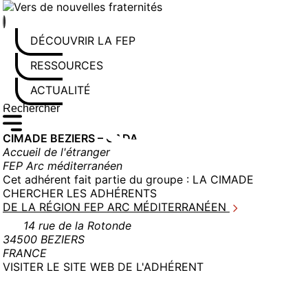
Aller
au
contenu
DÉCOUVRIR LA FEP
RESSOURCES
ACTUALITÉS
Rechercher sur le site
Saisissez au moins 3 caractères pour lancer la recherche
CIMADE BEZIERS – CADA
Accueil de l'étranger
FEP Arc méditerranéen
Cet adhérent fait partie du groupe :
LA CIMADE
CHERCHER LES ADHÉRENTS
DE LA RÉGION FEP ARC MÉDITERRANÉEN
14 rue de la Rotonde
34500 BEZIERS
FRANCE
(NOUVELLE
VISITER LE SITE WEB DE L'ADHÉRENT
FENÊTRE)