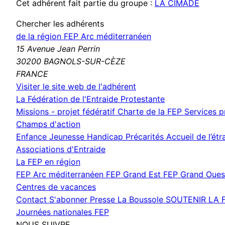
Cet adhérent fait partie du groupe :
LA CIMADE
Chercher les adhérents
de la région FEP Arc méditerranéen
15 Avenue Jean Perrin
30200 BAGNOLS-SUR-CÈZE
FRANCE
(nouvelle
Visiter le site web de l'adhérent
fenêtre)
La Fédération de l'Entraide Protestante
Missions - projet fédératif
Charte de la FEP
Services 
Champs d'action
Enfance Jeunesse
Handicap
Précarités
Accueil de l’ét
Associations d'Entraide
La FEP en région
FEP Arc méditerranéen
FEP Grand Est
FEP Grand Oue
Centres de vacances
Contact
S'abonner
Presse
La Boussole
SOUTENIR LA 
Journées nationales FEP
NOUS SUIVRE