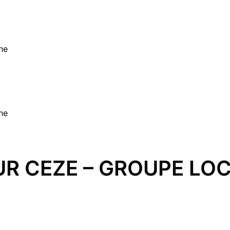
he
he
R CEZE – GROUPE LO