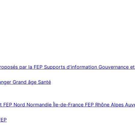
proposés par la FEP
Supports d'information
Gouvernance et
ranger
Grand âge
Santé
st
FEP Nord Normandie Île-de-France
FEP Rhône Alpes Au
FEP