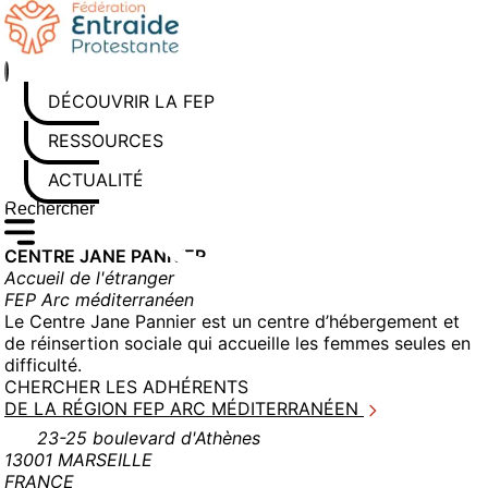
Aller
au
contenu
DÉCOUVRIR LA FEP
RESSOURCES
ACTUALITÉS
Rechercher sur le site
Saisissez au moins 3 caractères pour lancer la recherche
CENTRE JANE PANNIER
Accueil de l'étranger
FEP Arc méditerranéen
Le Centre Jane Pannier est un centre d’hébergement et
de réinsertion sociale qui accueille les femmes seules en
difficulté.
CHERCHER LES ADHÉRENTS
DE LA RÉGION FEP ARC MÉDITERRANÉEN
23-25 boulevard d'Athènes
13001 MARSEILLE
FRANCE