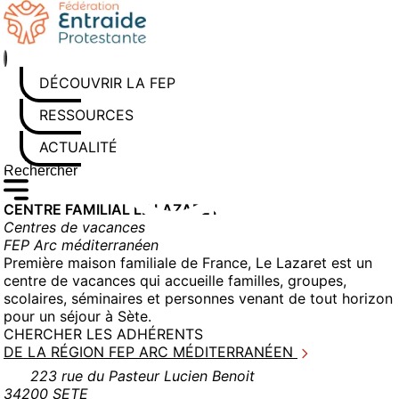
Aller
au
contenu
DÉCOUVRIR LA FEP
RESSOURCES
ACTUALITÉS
Rechercher sur le site
Saisissez au moins 3 caractères pour lancer la recherche
CENTRE FAMILIAL LE LAZARET
Centres de vacances
FEP Arc méditerranéen
Première maison familiale de France, Le Lazaret est un
centre de vacances qui accueille familles, groupes,
scolaires, séminaires et personnes venant de tout horizon
pour un séjour à Sète.
CHERCHER LES ADHÉRENTS
DE LA RÉGION FEP ARC MÉDITERRANÉEN
223 rue du Pasteur Lucien Benoit
34200 SETE