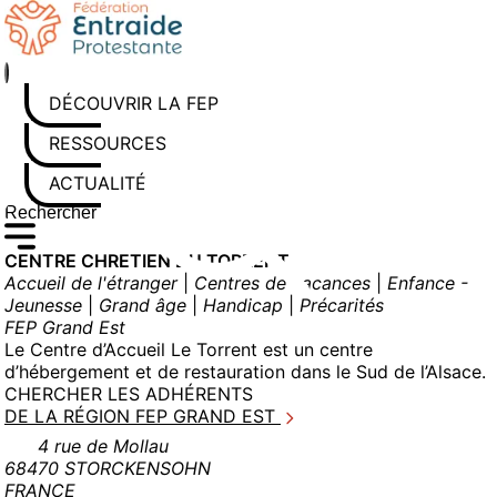
Aller
au
contenu
DÉCOUVRIR LA FEP
RESSOURCES
ACTUALITÉS
Rechercher sur le site
Saisissez au moins 3 caractères pour lancer la recherche
CENTRE CHRETIEN DU TORRENT
Accueil de l'étranger
|
Centres de vacances
|
Enfance -
Jeunesse
|
Grand âge
|
Handicap
|
Précarités
FEP Grand Est
Le Centre d’Accueil Le Torrent est un centre
d’hébergement et de restauration dans le Sud de l’Alsace.
CHERCHER LES ADHÉRENTS
DE LA RÉGION FEP GRAND EST
4 rue de Mollau
68470 STORCKENSOHN
FRANCE