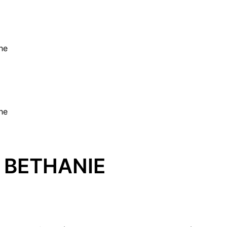
he
he
 BETHANIE