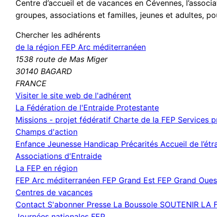
Centre d’accueil et de vacances en Cévennes, l’associa
groupes, associations et familles, jeunes et adultes, pou
Chercher les adhérents
de la région FEP Arc méditerranéen
1538 route de Mas Miger
30140 BAGARD
FRANCE
(nouvelle
Visiter le site web de l'adhérent
fenêtre)
La Fédération de l'Entraide Protestante
Missions - projet fédératif
Charte de la FEP
Services 
Champs d'action
Enfance Jeunesse
Handicap
Précarités
Accueil de l’ét
Associations d'Entraide
La FEP en région
FEP Arc méditerranéen
FEP Grand Est
FEP Grand Oue
Centres de vacances
Contact
S'abonner
Presse
La Boussole
SOUTENIR LA 
Journées nationales FEP