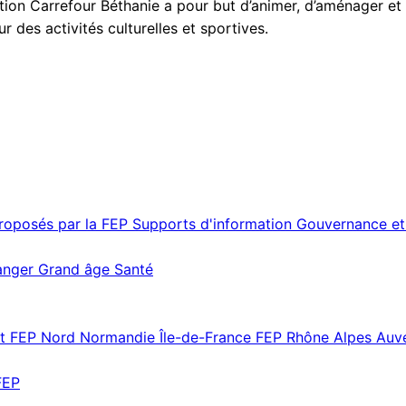
tion Carrefour Béthanie a pour but d’animer, d’aménager et
r des activités culturelles et sportives.
proposés par la FEP
Supports d'information
Gouvernance et
ranger
Grand âge
Santé
st
FEP Nord Normandie Île-de-France
FEP Rhône Alpes Au
FEP