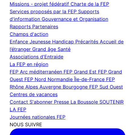
Missions - projet fédératif
Charte de la FEP
Services proposés par la FEP
Supports
d'information
Gouvernance et Organisation
Rapports
Partenaires
Champs d'action
Enfance Jeunesse
Handicap
Précarités
Accueil de
l’étranger
Grand âge
Santé
Associations d'Entraide
La FEP en région
FEP Arc méditerranéen
FEP Grand Est
FEP Grand
Ouest
FEP Nord Normandie Île-de-France
FEP
Rhône Alpes Auvergne Bourgogne
FEP Sud Ouest
Centres de vacances
Contact
S'abonner
Presse
La Boussole
SOUTENIR
LA FEP
Journées nationales FEP
NOUS SUIVRE