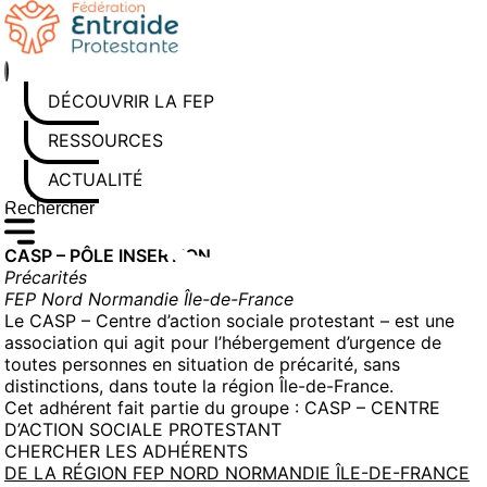
Aller
au
contenu
DÉCOUVRIR LA FEP
RESSOURCES
ACTUALITÉS
Rechercher sur le site
Saisissez au moins 3 caractères pour lancer la recherche
CASP – PÔLE INSERTION
Précarités
FEP Nord Normandie Île-de-France
Le CASP – Centre d’action sociale protestant – est une
association qui agit pour l’hébergement d’urgence de
toutes personnes en situation de précarité, sans
distinctions, dans toute la région Île-de-France.
Cet adhérent fait partie du groupe :
CASP – CENTRE
D’ACTION SOCIALE PROTESTANT
CHERCHER LES ADHÉRENTS
DE LA RÉGION FEP NORD NORMANDIE ÎLE-DE-FRANCE