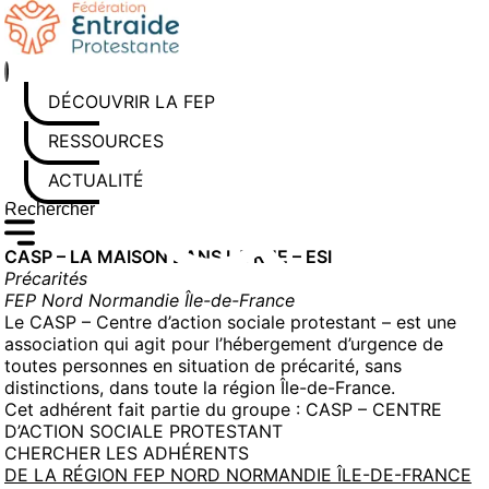
Aller
au
contenu
DÉCOUVRIR LA FEP
RESSOURCES
ACTUALITÉS
Rechercher sur le site
Saisissez au moins 3 caractères pour lancer la recherche
CASP – LA MAISON DANS LA RUE – ESI
Précarités
FEP Nord Normandie Île-de-France
Le CASP – Centre d’action sociale protestant – est une
association qui agit pour l’hébergement d’urgence de
toutes personnes en situation de précarité, sans
distinctions, dans toute la région Île-de-France.
Cet adhérent fait partie du groupe :
CASP – CENTRE
D’ACTION SOCIALE PROTESTANT
CHERCHER LES ADHÉRENTS
DE LA RÉGION FEP NORD NORMANDIE ÎLE-DE-FRANCE