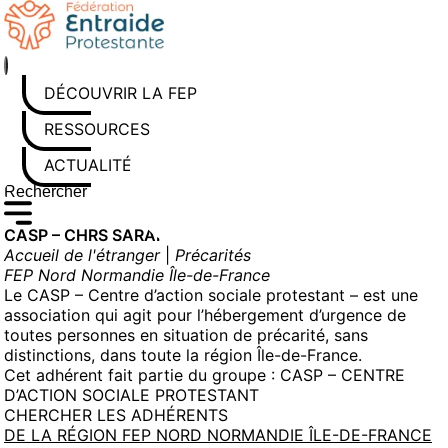
Aller
au
contenu
DÉCOUVRIR LA FEP
RESSOURCES
ACTUALITÉS
Rechercher sur le site
Saisissez au moins 3 caractères pour lancer la recherche
CASP – CHRS SARAH
Accueil de l'étranger
|
Précarités
FEP Nord Normandie Île-de-France
Le CASP – Centre d’action sociale protestant – est une
association qui agit pour l’hébergement d’urgence de
toutes personnes en situation de précarité, sans
distinctions, dans toute la région Île-de-France.
Cet adhérent fait partie du groupe :
CASP – CENTRE
D’ACTION SOCIALE PROTESTANT
CHERCHER LES ADHÉRENTS
DE LA RÉGION FEP NORD NORMANDIE ÎLE-DE-FRANCE