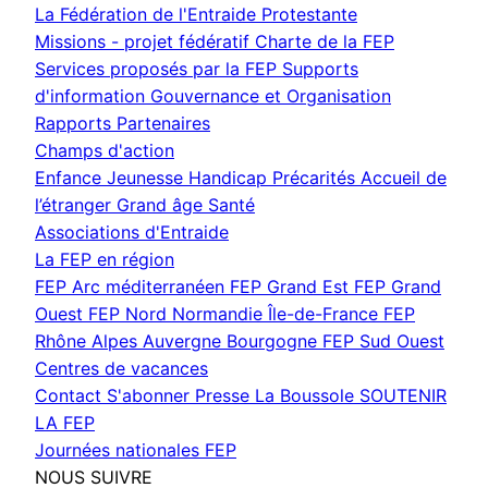
fenêtre)
La Fédération de l'Entraide Protestante
Missions - projet fédératif
Charte de la FEP
Services proposés par la FEP
Supports
d'information
Gouvernance et Organisation
Rapports
Partenaires
Champs d'action
Enfance Jeunesse
Handicap
Précarités
Accueil de
l’étranger
Grand âge
Santé
Associations d'Entraide
La FEP en région
FEP Arc méditerranéen
FEP Grand Est
FEP Grand
Ouest
FEP Nord Normandie Île-de-France
FEP
Rhône Alpes Auvergne Bourgogne
FEP Sud Ouest
Centres de vacances
Contact
S'abonner
Presse
La Boussole
SOUTENIR
LA FEP
Journées nationales FEP
NOUS SUIVRE