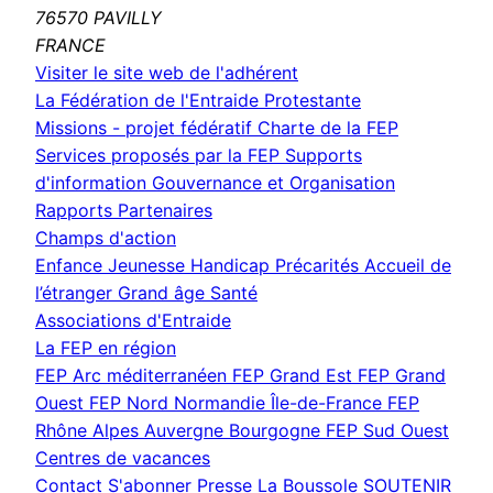
76570 PAVILLY
FRANCE
(nouvelle
Visiter le site web de l'adhérent
fenêtre)
La Fédération de l'Entraide Protestante
Missions - projet fédératif
Charte de la FEP
Services proposés par la FEP
Supports
d'information
Gouvernance et Organisation
Rapports
Partenaires
Champs d'action
Enfance Jeunesse
Handicap
Précarités
Accueil de
l’étranger
Grand âge
Santé
Associations d'Entraide
La FEP en région
FEP Arc méditerranéen
FEP Grand Est
FEP Grand
Ouest
FEP Nord Normandie Île-de-France
FEP
Rhône Alpes Auvergne Bourgogne
FEP Sud Ouest
Centres de vacances
Contact
S'abonner
Presse
La Boussole
SOUTENIR