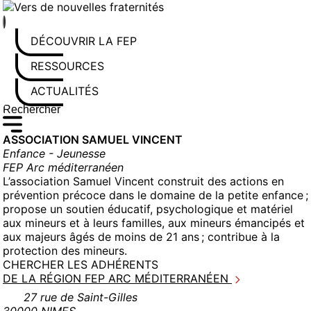
Aller
au
contenu
DÉCOUVRIR LA FEP
RESSOURCES
ACTUALITÉS
Rechercher sur le site
Saisissez au moins 3 caractères pour lancer la recherche
ASSOCIATION SAMUEL VINCENT
Enfance - Jeunesse
FEP Arc méditerranéen
L’association Samuel Vincent construit des actions en
prévention précoce dans le domaine de la petite enfance ;
propose un soutien éducatif, psychologique et matériel
aux mineurs et à leurs familles, aux mineurs émancipés et
aux majeurs âgés de moins de 21 ans ; contribue à la
protection des mineurs.
CHERCHER LES ADHÉRENTS
DE LA RÉGION FEP ARC MÉDITERRANÉEN
27 rue de Saint-Gilles