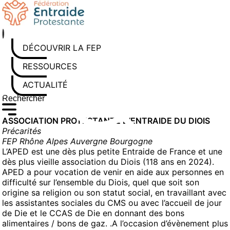
Aller
au
contenu
DÉCOUVRIR LA FEP
RESSOURCES
ACTUALITÉS
Rechercher sur le site
Saisissez au moins 3 caractères pour lancer la recherche
ASSOCIATION PROTESTANTE D’ENTRAIDE DU DIOIS
Précarités
FEP Rhône Alpes Auvergne Bourgogne
L’APED est une dès plus petite Entraide de France et une
dès plus vieille association du Diois (118 ans en 2024).
APED a pour vocation de venir en aide aux personnes en
difficulté sur l’ensemble du Diois, quel que soit son
origine sa religion ou son statut social, en travaillant avec
les assistantes sociales du CMS ou avec l’accueil de jour
de Die et le CCAS de Die en donnant des bons
alimentaires / bons de gaz. .A l’occasion d’évènement plus